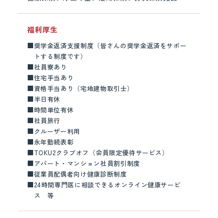
福利厚生
■
奨学金返済支援制度（皆さんの奨学金返済をサポー
トする制度です）
■
社員寮あり
■
住宅手当あり
■
資格手当あり（宅地建物取引士）
■
半日有休
■
時間単位有休
■
社員旅行
■
クルーザー利用
■
永年勤続表彰
■
TOKU2クラブオフ（会員限定優待サービス）
■
アパート・マンション社員割引制度
■
従業員配偶者向け健康診断制度
■
24時間専門医に相談できるオンライン健康サービ
ス 等