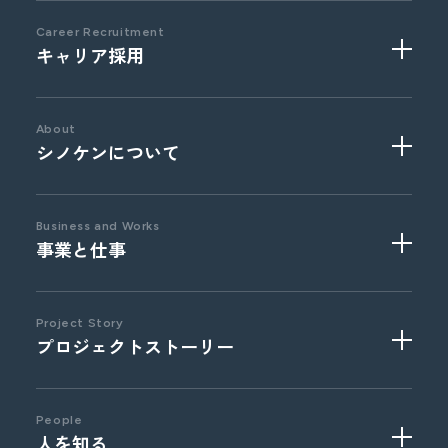
Career Recruitment
キャリア採用
2027
年卒
採用実績校
About
シノケンについて
Business and Works
事業と仕事
事業部門
職種紹介
文化風土
福利厚生と制度
ウェルスクリエイション
営業系総合職
Project Story
プロジェクトストーリー
オフィス紹介
ライフソリューション
事務系総合職
海外 / 事業投資
技術系総合職
コーポレート部門
介護福祉職
企画系総合職
People
人を知る