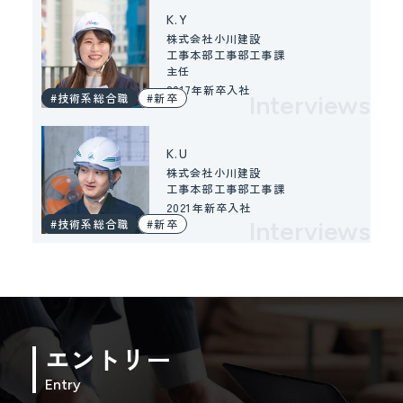
K.Y
株式会社小川建設
工事本部工事部工事課
主任
2017年新卒入社
#技術系総合職
#新卒
Interviews
K.U
株式会社小川建設
工事本部工事部工事課
2021年新卒入社
#技術系総合職
#新卒
Interviews
エントリー
Entry