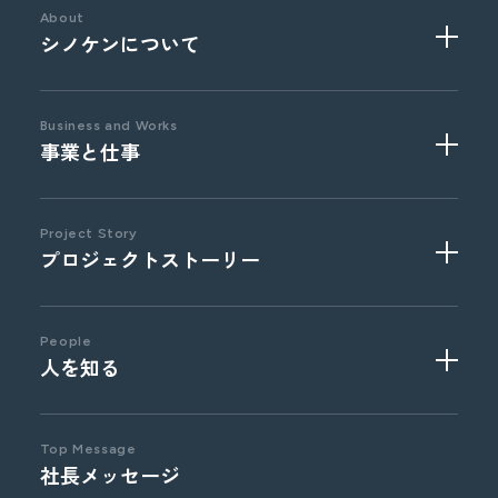
採用実績校
About
シノケンについて
Business and Works
事業と仕事
事業部門
職種紹介
文化風土
福利厚生と制度
ウェルスクリエイション
営業系総合職
Project Story
プロジェクトストーリー
オフィス紹介
ライフソリューション
事務系総合職
海外 / 事業投資
技術系総合職
コーポレート部門
介護福祉職
企画系総合職
People
人を知る
Top Message
社長メッセージ