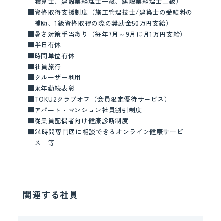
積算士、建設業経理士一級、建設業経理士二級）
■
資格取得支援制度（施工管理技士/建築士の受験料の
補助、1級資格取得の際の奨励金50万円支給）
■
暑さ対策手当あり（毎年7月～9月に月1万円支給）
■
半日有休
■
時間単位有休
■
社員旅行
■
クルーザー利用
■
永年勤続表彰
■
TOKU2クラブオフ（会員限定優待サービス）
■
アパート・マンション社員割引制度
■
従業員配偶者向け健康診断制度
■
24時間専門医に相談できるオンライン健康サービ
ス 等
関連する社員