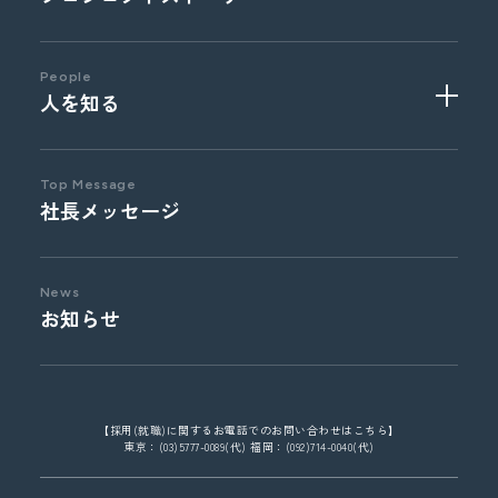
海外 / 事業投資
技術系総合職
コーポレート部門
介護福祉職
企画系総合職
People
人を知る
Top Message
社長メッセージ
News
お知らせ
【採用(就職)に関するお電話でのお問い合わせはこちら】
東京：(03)5777-0089(代) 福岡：(092)714-0040(代)