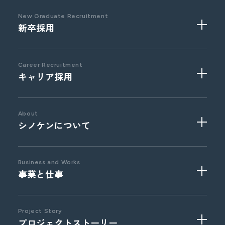
New Graduate Recruitment
新卒採用
Career Recruitment
キャリア採用
2027
年卒
採用実績校
About
シノケンについて
Business and Works
事業と仕事
事業部門
職種紹介
文化風土
福利厚生と制度
ウェルスクリエイション
営業系総合職
Project Story
プロジェクトストーリー
オフィス紹介
ライフソリューション
事務系総合職