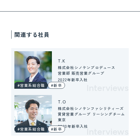
関連する社員
T.K
株式会社シノケンプロデュース
営業部 販売営業グループ
2022年新卒入社
#営業系総合職
#新卒
Interviews
T.O
株式会社シノケンファシリティーズ
賃貸営業グループ リーシングチーム
東京
2020年新卒入社
#営業系総合職
#新卒
Interviews