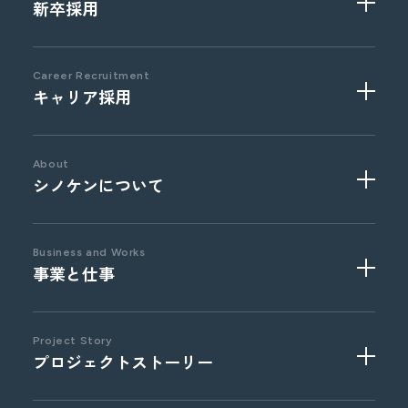
新卒採用
Career Recruitment
キャリア採用
2027
年卒
採用実績校
About
シノケンについて
Business and Works
事業と仕事
事業部門
職種紹介
文化風土
福利厚生と制度
ウェルスクリエイション
営業系総合職
Project Story
プロジェクトストーリー
オフィス紹介
ライフソリューション
事務系総合職
海外 / 事業投資
技術系総合職
コーポレート部門
介護福祉職